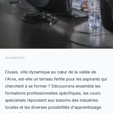
Accueil
›
Actu
ACTU
Y a-t-il des formations
Cluses, ville dynamique au cœur de la vallée de
l'Arve, est-elle un terreau fertile pour les aspirants qui
spécifiques disponibles sur
cherchent à se former ? Découvrons ensemble les
Cluses ?
formations professionnelles spécifiques, les cours
spécialisés répondant aux besoins des industries
Lucas
•
15 mars 2024
•
3 min de lecture
locales et les diverses possibilités d'apprentissage