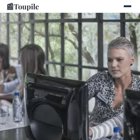
📰
Toupile