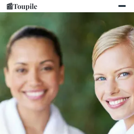
📰
Toupile