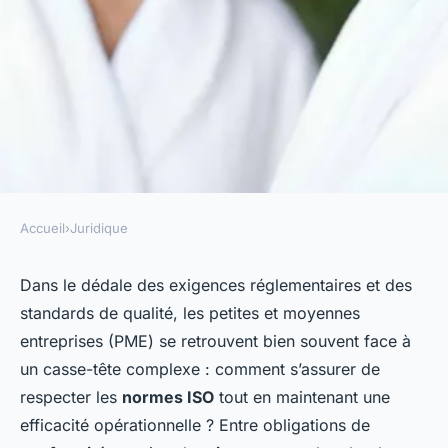
Accueil
›
Juridique
JURIDIQUE
PME et conformité aux
Dans le dédale des exigences réglementaires et des
standards de qualité, les petites et moyennes
normes ISO : Enjeux
entreprises (PME) se retrouvent bien souvent face à
juridiques et processus
un casse-tête complexe : comment s’assurer de
respecter les
normes ISO
tout en maintenant une
Aurélie
•
22 décembre 2023
•
4 min de lecture
efficacité opérationnelle ? Entre obligations de