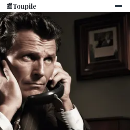
📰
Toupile