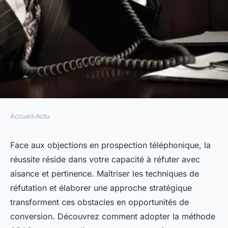
Accueil
›
Actu
ACTU
Prospection commerciale
Face aux objections en prospection téléphonique, la
réussite réside dans votre capacité à réfuter avec
téléphonique : comment
aisance et pertinence. Maîtriser les techniques de
traiter les objections ?
réfutation et élaborer une approche stratégique
transforment ces obstacles en opportunités de
Lucas
•
27 mai 2024
•
3 min de lecture
conversion. Découvrez comment adopter la méthode